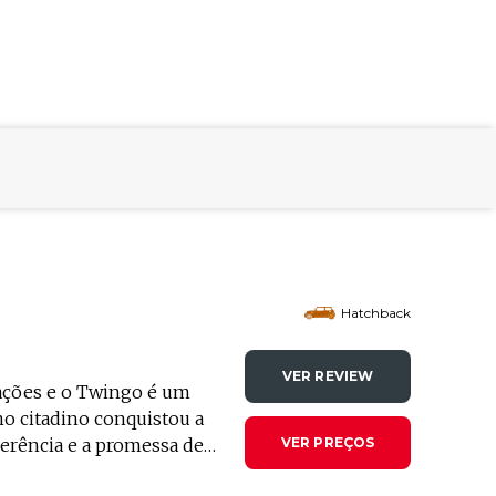
Hatchback
VER REVIEW
ções e o Twingo é um
no citadino conquistou a
verência e a promessa de
VER PREÇOS
ês décadas depois, a