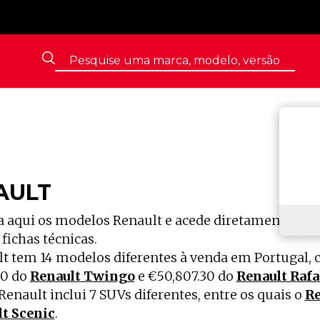
AULT
 aqui os modelos Renault e acede diretamente às 
 fichas técnicas.
t tem 14 modelos diferentes à venda em Portugal, c
30 do
Renault Twingo
e €50,807.30 do
Renault Rafa
enault inclui 7 SUVs diferentes, entre os quais o
Re
t Scenic
.