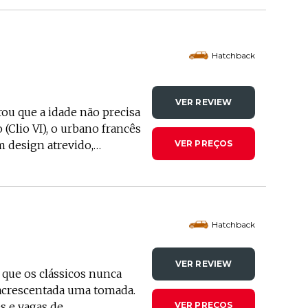
ções com uma nova geração
tric. Com preço de partida
quipado com um motor
63 km (WLTP),
Hatchback
conómica e sustentável.
VER REVIEW
ou que a idade não precisa
 (Clio VI), o urbano francês
 design atrevido,
VER PREÇOS
to para qualquer desafio
apot. Disponível a
, este modelo reafirma-se
somando quase 17 milhões
Hatchback
 as gerações anteriores
revista e aumentada, onde o
bem-dispostos.
VER REVIEW
 que os clássicos nunca
 acrescentada uma tomada.
s e vagas de
VER PREÇOS