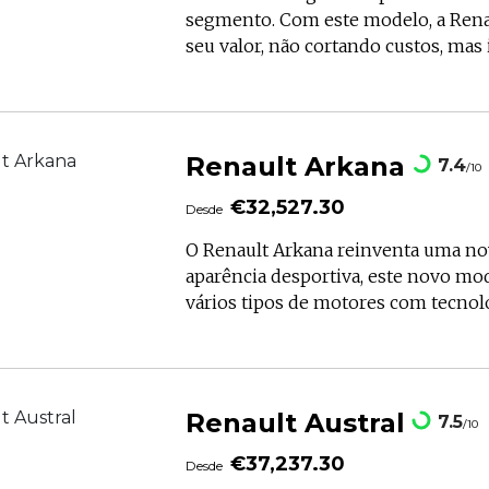
segmento. Com este modelo, a Rena
seu valor, não cortando custos, mas
Renault Arkana
7.4
/10
€32,527.30
Desde
O Renault Arkana reinventa uma no
aparência desportiva, este novo mod
vários tipos de motores com tecnolo
acabamento RS Line promete uma e
responsiva e um maior prazer de co
arrancam nos 31,605.20€.
Renault Austral
7.5
/10
€37,237.30
Desde