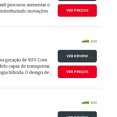
ult procurou aumentar o
 introduzindo inovações.
VER PREÇOS
SUV
VER REVIEW
va geração de SUV. Com
elo capaz de transportar
gia híbrida. O design de
VER PREÇOS
xperiência mais
ndução. Os preços
SUV