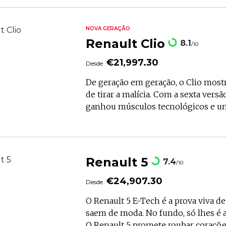
Renault volta a desafiar as conven
100% elétrica: o Twingo E-Tech Elec
de 21.097,30€, este modelo está e
NOVA GERAÇÃO
elétrico de 82 cv e autonomia até 2
Renault Clio
8.1
/10
posicionando-se como uma opção e
€21,997.30
Desde
De geração em geração, o Clio mostr
de tirar a malícia. Com a sexta versão
ganhou músculos tecnológicos e um
mantendo o charme de sempre: pron
da cidade com aquele sorriso desafiador no c
partir de 21.990€ na versão 1.0 TCe
como um exemplo de longevidade, 
Renault 5
7.4
/10
de unidades vendidas desde 1990. Se
foram capítulos, esta é uma edição 
€24,907.30
Desde
Clio "faz de adulto", mas daqueles 
O Renault 5 E-Tech é a prova viva de
saem de moda. No fundo, só lhes é
O Renault 5 promete roubar coraçõe