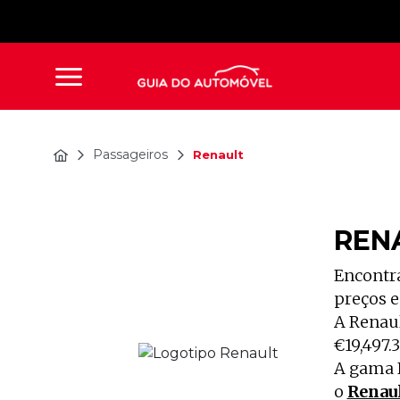
Passageiros
Renault
REN
Encontra
preços e
A Renaul
€19,497.
A gama R
o
Renaul