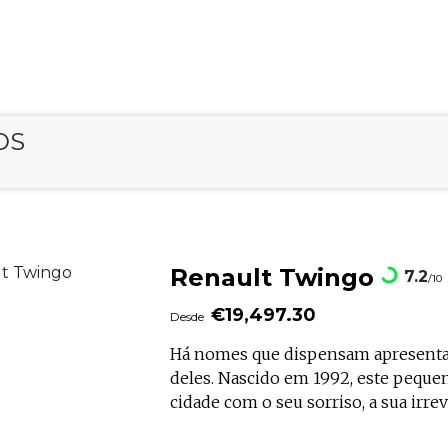
OS
Renault Twingo
7.2
/10
€19,497.30
Desde
Há nomes que dispensam apresenta
deles. Nascido em 1992, este peque
cidade com o seu sorriso, a sua irre
liberdade em tamanho compacto. Tr