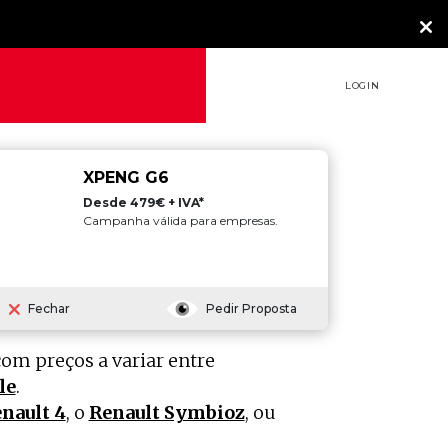
LOGIN
XPENG G6
Desde 479€ + IVA*
Campanha válida para empresas.
reviews, onde podes confirmar
Fechar
Pedir Proposta
om preços a variar entre
le
.
nault 4
, o
Renault Symbioz
, ou