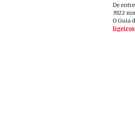
De entre
3922 mm 
O Guia 
ligeiros