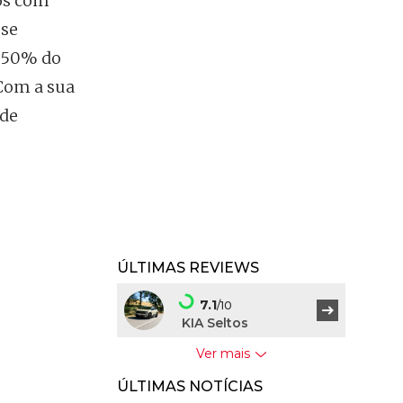
dos com
-se
r 50% do
 Com a sua
 de
ÚLTIMAS REVIEWS
7.1
/10
KIA Seltos
Ver mais
7.5
/10
ÚLTIMAS NOTÍCIAS
BYD Dolphin G