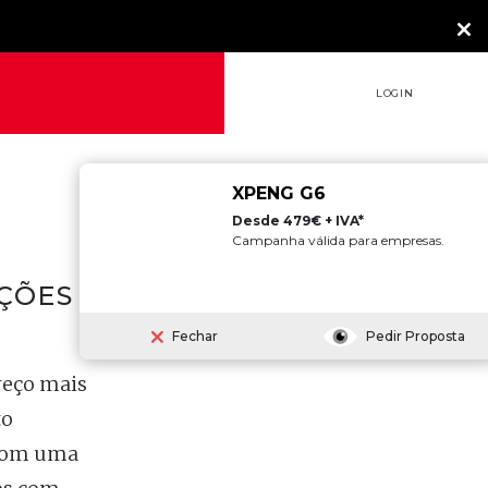
LOGIN
XPENG G6
Desde 479€ + IVA*
Campanha válida para empresas.
ÇÕES
Fechar
Pedir Proposta
reço mais
to
 com uma