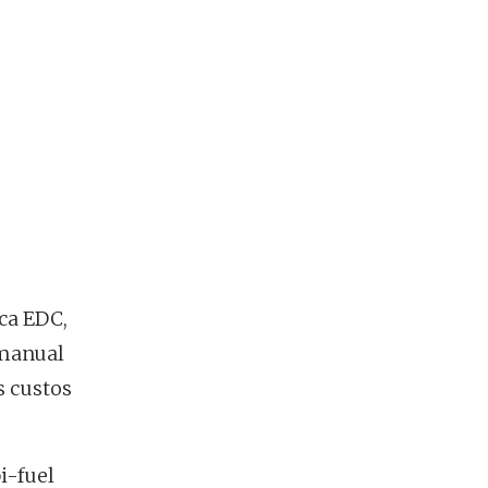
ca EDC,
 manual
s custos
i-fuel