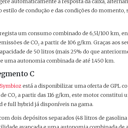
gere automaticamente a resposta da caixa, alterna
o estilo de condução e das condições do momento,
 regista um consumo combinado de 6,5l/100 km, en
missões de CO₂ a partir de 106 g/km. Graças aos se
pacidade de 50 litros (mais 25% do que anteriorme
erece uma autonomia combinada de até 1.450 km.
segmento C
Symbioz
está a disponibilizar uma oferta de GPL co
 CO₂ a partir das 116 g/km, este motor constitui 
 e full hybrid já disponíveis na gama.
m dois depósitos separados (48 litros de gasolina
atilidade avançada e uma autonomia combinada de a