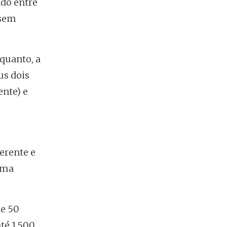
ndo entre
 sem
quanto, a
us dois
nte) e
erente e
uma
 e 50
té 1.500