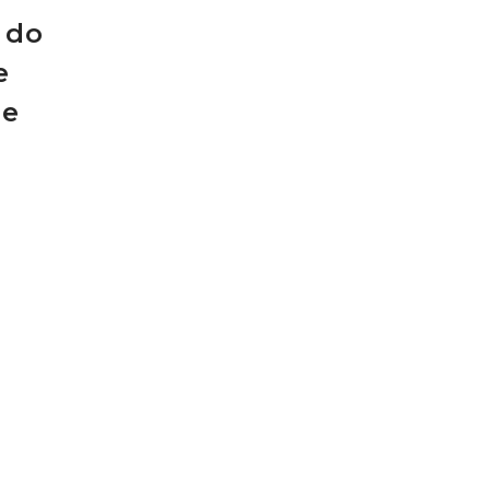
 do
e
 e