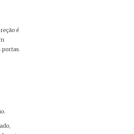
reção é
em
 portas.
o.
ado,