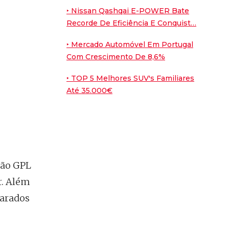
‣ Nissan Qashqai E-POWER Bate
9
/10
Recorde De Eficiência E Conquist…
Porsche Cayenne
Coupé
‣ Mercado Automóvel Em Portugal
Com Crescimento De 8,6%
7.6
/10
Nissan Leaf
‣ TOP 5 Melhores SUV's Familiares
Até 35.000€
7.6
/10
Peugeot E-2008
ão GPL
r. Além
parados