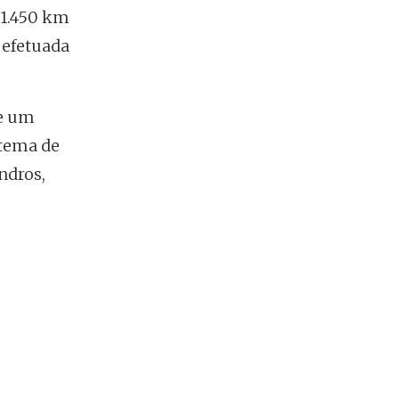
 1.450 km
 efetuada
de um
stema de
indros,