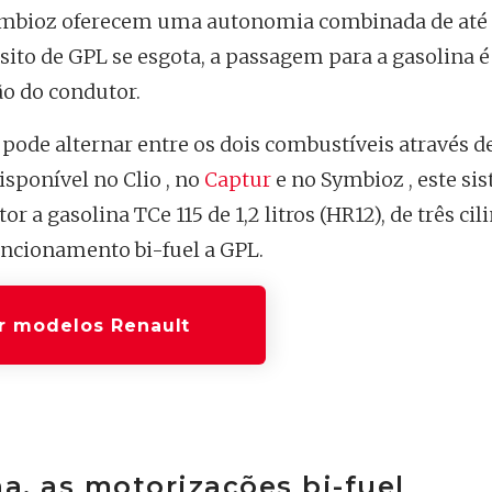
o Symbioz oferecem uma autonomia combinada de até
ito de GPL se esgota, a passagem para a gasolina é
o do condutor.
 pode alternar entre os dois combustíveis através 
sponível no Clio , no
Captur
e no Symbioz , este si
a gasolina TCe 115 de 1,2 litros (HR12), de três cil
uncionamento bi-fuel a GPL.
r modelos Renault
na, as motorizações bi-fuel