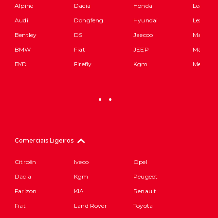
Alpine
Dacia
Honda
Leapmot
Audi
Dongfeng
Hyundai
Lexus
Bentley
DS
Jaecoo
Maserati
BMW
Fiat
JEEP
Mazda
BYD
Firefly
Kgm
Mercede
Comerciais Ligeiros
Citroën
Iveco
Opel
Dacia
Kgm
Peugeot
Farizon
KIA
Renault
Fiat
Land Rover
Toyota