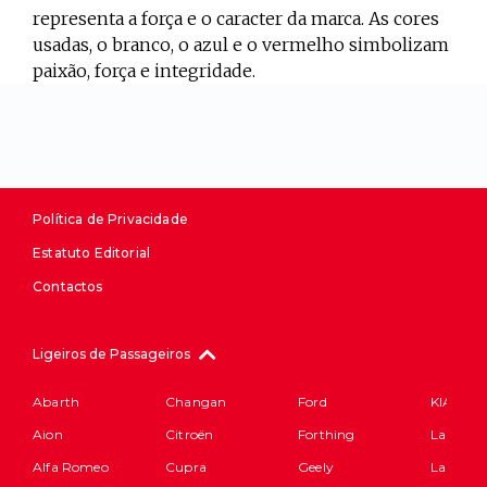
representa a força e o caracter da marca. As cores
usadas, o branco, o azul e o vermelho simbolizam
paixão, força e integridade.
Política de Privacidade
Estatuto Editorial
Contactos
Ligeiros de Passageiros
Abarth
Changan
Ford
KIA
Aion
Citroën
Forthing
Lamborg
Alfa Romeo
Cupra
Geely
Land Ro