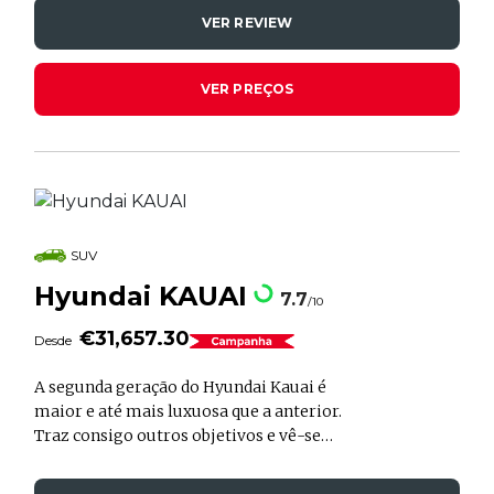
desportiva). São quatro as motorizações
VER REVIEW
disponíveis: 1.0 (120cv), 1.4 (140cv), 1.6 (110
ou 136cv) e 2.0 (250 ou 275cv). Os valores
de comercialização iniciam-se nos
VER PREÇOS
22.300,00€.
SUV
Hyundai KAUAI
7.7
/10
€31,657.30
Desde
A segunda geração do Hyundai Kauai é
maior e até mais luxuosa que a anterior.
Traz consigo outros objetivos e vê-se
obrigada a confrontar-se com outros
concorrentes, como o Volvo EX30 ou o