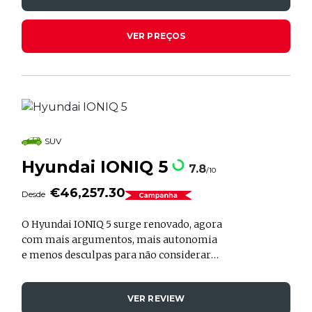
TGDi Premium e os 51.905€ da opção
PHEV 1.6 TGDI Vanguard, de caixa
VER PREÇOS
automática, com 265 cavalos. Mais caro
que outras versões PHEV concorrentes,
como é o caso do Mitsubishi Eclipse
Cross ou do Kia Sportage, será que o
Hyundai Tucson tem tudo o que precisa?
SUV
Hyundai IONIQ 5
7.8
/10
€46,257.30
Desde
O Hyundai IONIQ 5 surge renovado, agora
com mais argumentos, mais autonomia
e menos desculpas para não considerares
um elétrico futurista com ar de
protótipo saído de um salão automóvel.
VER REVIEW
Nesta versão atualizada, o IONIQ 5