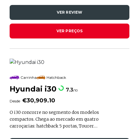
pouco irreverente. Reveste-te nestas
VER REVIEW
características? Então, por 24.905,60€,
este pode ser o carro ideal para ti, com 97
cv e até 327 km de autonomia. Ainda
VER PREÇOS
assim, o Inster não está sozinho neste
segmento em crescimento. Faz-se
acompanhar de modelos como o Dacia
Spring, o Leapmotor T03, o Citroën ë-C3
e o BYD Dolphin Surf. No meio destes
rivais, vejamos como se destaca este
citadino elétrico.
Carrinha
Hatchback
Hyundai i30
7.3
/10
€30,909.10
Desde
O i30 concorre no segmento dos modelos
compactos. Chega ao mercado em quatro
carroçarias: hatchback 5 portas, Tourer
(carrinha), Fastback (sedan) e “N” (a série