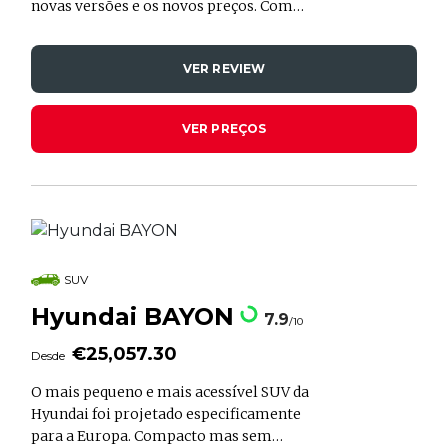
novas versões e os novos preços. Com
preços a partir de 19.910 €, o modelo
continua discreto mas muito
VER REVIEW
competente.
VER PREÇOS
SUV
Hyundai BAYON
7.9
/10
€25,057.30
Desde
O mais pequeno e mais acessível SUV da
Hyundai foi projetado especificamente
para a Europa. Compacto mas sem