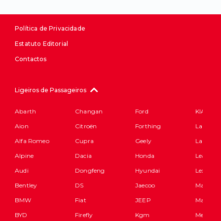
Política de Privacidade
Estatuto Editorial
Contactos
Ligeiros de Passageiros
Abarth
Changan
Ford
KIA
Aion
Citroën
Forthing
Lamborg
Alfa Romeo
Cupra
Geely
Land Ro
Alpine
Dacia
Honda
Leapmot
Audi
Dongfeng
Hyundai
Lexus
Bentley
DS
Jaecoo
Maserati
BMW
Fiat
JEEP
Mazda
BYD
Firefly
Kgm
Mercede