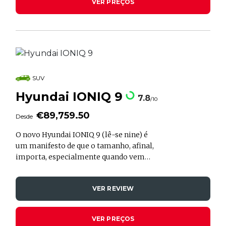
VER PREÇOS
o Santa Fe está pronto para te levar. A
partir de 67,037.00€, este SUV tem muito
espaço para bagagens e para as desculpas
de quem não quer voltar para casa, seja
em modo híbrido ou híbrido plug-in.
SUV
Hyundai IONIQ 9
7.8
/10
€89,759.50
Desde
O novo Hyundai IONIQ 9 (lê-se nine) é
um manifesto de que o tamanho, afinal,
importa, especialmente quando vem
acompanhado de inteligência. Com três
filas de bancos, este modelo assume o
VER REVIEW
papel de "navio-almirante" da família
IONIQ. Assente na plataforma E-GMP,
promete oferecer o que a Hyundai chama
VER PREÇOS
de "lar longe de casa", misturando a