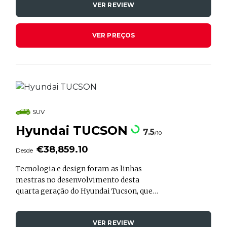
VER REVIEW
Smart #1. O Hyundai Kauai está com uma
presença mais marcante e com um preço
a partir dos 31,057.30€.
VER PREÇOS
SUV
Hyundai TUCSON
7.5
/10
€38,859.10
Desde
Tecnologia e design foram as linhas
mestras no desenvolvimento desta
quarta geração do Hyundai Tucson, que
está disponível no mercado nacional em
nove versões distintas e preços que
VER REVIEW
oscilam entre os 34.196€ da versão 1.6