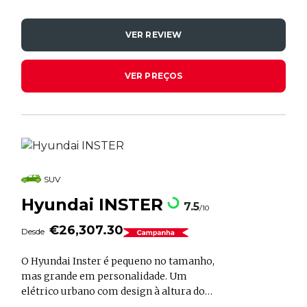
dispensar recursos inteligentes de
segurança e conectividade, o Hyundai
VER REVIEW
Bayon responde à crescente popularidade
dos SUVs em todo o globo.
VER PREÇOS
SUV
Hyundai INSTER
7.5
/10
€26,307.30
Desde
O Hyundai Inster é pequeno no tamanho,
mas grande em personalidade. Um
elétrico urbano com design à altura do
seu espírito moderno, divertido e um