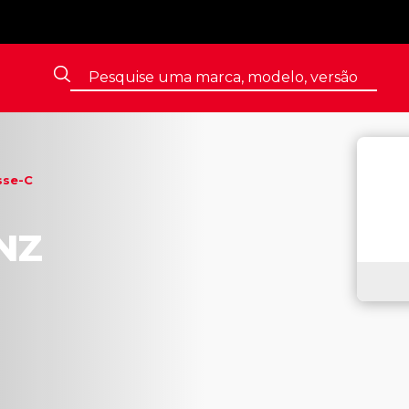
sse-C
NZ