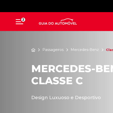
2
Passageiros
Mercedes-Benz
Cla
MERCEDES-BE
CLASSE C
Design Luxuoso e Desportivo