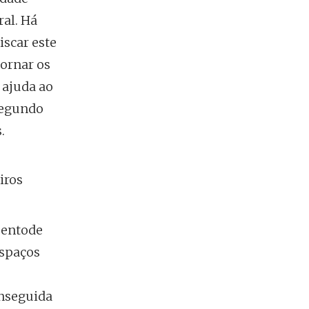
ral. Há
iscar este
tornar os
 ajuda ao
segundo
.
iros
mentode
espaços
onseguida