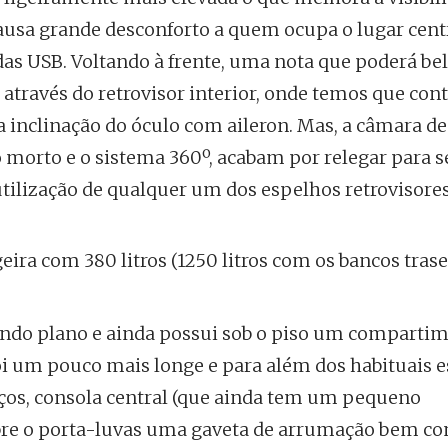
 causa grande desconforto a quem ocupa o lugar cent
as USB. Voltando à frente, uma nota que poderá bel
a através do retrovisor interior, onde temos que con
a inclinação do óculo com aileron. Mas, a câmara de
 morto e o sistema 360º, acabam por relegar para 
ilização de qualquer um dos espelhos retrovisores
ra com 380 litros (1250 litros com os bancos trase
 fundo plano e ainda possui sob o piso um comparti
foi um pouco mais longe e para além dos habituais 
aços, consola central (que ainda tem um pequeno
bre o porta-luvas uma gaveta de arrumação bem c