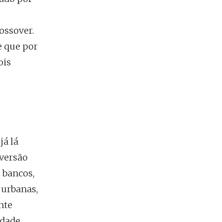
ossover.
e que por
ois
já lá
 versão
s bancos,
 urbanas,
nte
idade