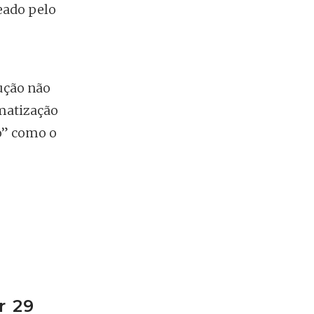
eado pelo
ução não
imatização
o” como o
r 29