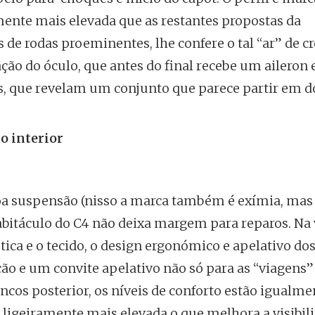
mente mais elevada que as restantes propostas da
de rodas proeminentes, lhe confere o tal “ar” de cr
nação do óculo, que antes do final recebe um aileron 
as, que revelam um conjunto que parece partir em d
o interior
a suspensão (nisso a marca também é exímia, mas 
bitáculo do C4 não deixa margem para reparos. Na
ética e o tecido, o design ergonómico e apelativo do
ão e um convite apelativo não só para as “viagens”
ancos posterior, os níveis de conforto estão igualme
ligeiramente mais elevada o que melhora a visibil