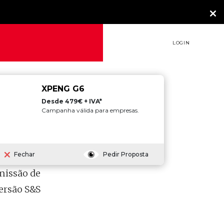
LOGIN
XPENG G6
Desde 479€ + IVA*
Campanha válida para empresas.
Fechar
Pedir Proposta
nova
missão de
versão S&S