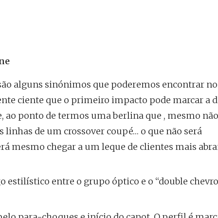
ine
o são alguns sinónimos que poderemos encontrar no
ente ciente que o primeiro impacto pode marcar a d
e, ao ponto de termos uma berlina que , mesmo nã
as linhas de um crossover coupé… o que não será
rá mesmo chegar a um leque de clientes mais abra
o estilístico entre o grupo óptico e o “double chevr
pelo para-choques e início do capot. O perfil é mar