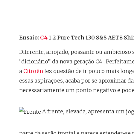
Ensaio:
C4
1.2 Pure Tech 130 S&S AET8 Sh
Diferente, arrojado, possante ou ambicios
“dicionário” da nova geração C4 . Perfeitam
a
Citroën
fez questão de ir pouco mais long
essas aspirações, acaba por se aproximar d
necessariamente um ponto negativo e pode
A frente, elevada, apresenta um jog
parte da seção frontal e parece estender-se 