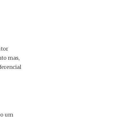
utor
nto mas,
ferencial
iço um