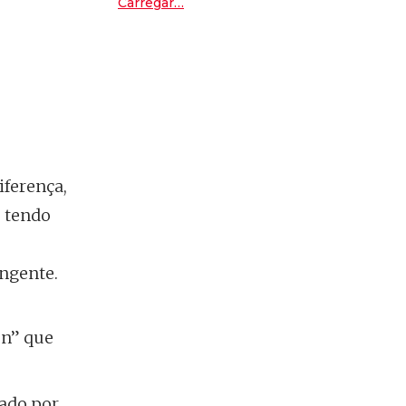
Carregar…
Peugeot E-2008
iferença,
o tendo
ngente.
on” que
cado por