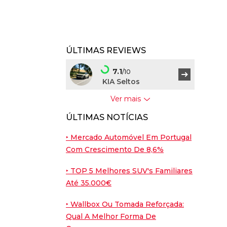
ÚLTIMAS REVIEWS
7.1
/10
KIA Seltos
Ver mais
7.5
/10
ÚLTIMAS NOTÍCIAS
BYD Dolphin G
‣ Mercado Automóvel Em Portugal
9
/10
Com Crescimento De 8,6%
Porsche Cayenne
Coupé
‣ TOP 5 Melhores SUV's Familiares
Até 35.000€
7.6
/10
Nissan Leaf
‣ Wallbox Ou Tomada Reforçada:
Qual A Melhor Forma De
7.6
/10