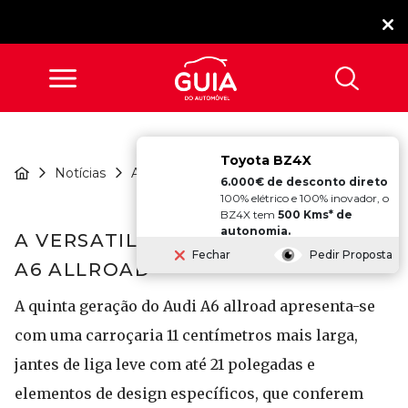
Toyota BZ4X
A VERSATILIDADE DO
Notícias
Atualidade
NOVO AUDI A...
6.000€ de desconto direto
100% elétrico e 100% inovador, o
BZ4X tem
500 Kms* de
autonomia.
A VERSATILIDADE DO NOVO AUDI
Fechar
Pedir Proposta
A6 ALLROAD
A quinta geração do Audi A6 allroad apresenta-se
com uma carroçaria 11 centímetros mais larga,
jantes de liga leve com até 21 polegadas e
elementos de design específicos, que conferem