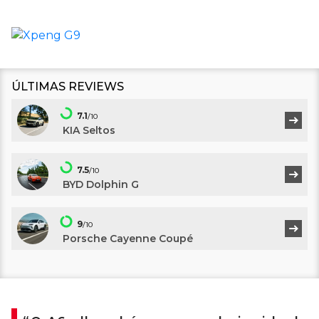
ÚLTIMAS REVIEWS
7.1
/10
KIA Seltos
7.5
/10
BYD Dolphin G
9
/10
Porsche Cayenne Coupé