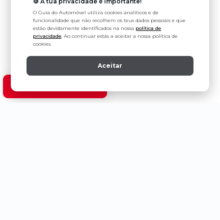
🍪 A tua privacidade é importante!
O Guia do Automóvel utiliza cookies analíticos e de
funcionalidade que não recolhem os teus dados pessoais e que
estão devidamente identificados na nossa
política de
privacidade
. Ao continuar estás a aceitar a nossa política de
cookies.
Aceitar
Ver modelos Toyota
Política de Privacidade
Estatuto Editorial
Contactos
Ligeiros de Passageiros
Abarth
Changan
Ford
KIA
Aion
Citroën
Forthing
Lamborg