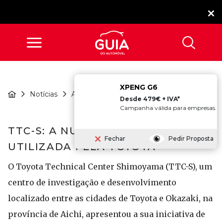
XPENG G6
TTC-S: A Nurburgring Do
Notícias
Atualidade
Japão ...
Desde 479€ + IVA*
Campanha válida para empresas.
TTC-S: A NURBURGRING DO JAPÃO
Fechar
Pedir Proposta
UTILIZADA PELA TOYOTA
O Toyota Technical Center Shimoyama (TTC-S), um
centro de investigação e desenvolvimento
localizado entre as cidades de Toyota e Okazaki, na
província de Aichi, apresentou a sua iniciativa de