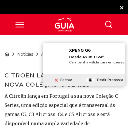
XPENG G6
Citroën Lança Em
Notícias
Atualidade
Portugal Nova...
Desde 479€ + IVA*
Campanha válida para empresas.
CITROËN LANÇA EM PORTUGAL
Fechar
Pedir Proposta
NOVA COLEÇÃO C-SERIES
A Citroën lança em Portugal a sua nova Coleção C-
Series, uma edição especial que é transversal às
gamas C3, C3 Aircross, C4 e C5 Aircross e está
disponível numa ampla variedade de