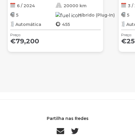
6 / 2024
20000 km
3 /
5
Híbrido (Plug-In)
5
Automática
455
Aut
Preço:
Preço:
€79,200
€25
Partilha nas Redes