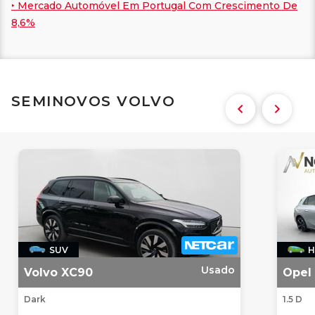
‣ Mercado Automóvel Em Portugal Com Crescimento De
8,6%
SEMINOVOS VOLVO
SUV
H
Usado
Volvo XC90
Opel 
Dark
1.5 D