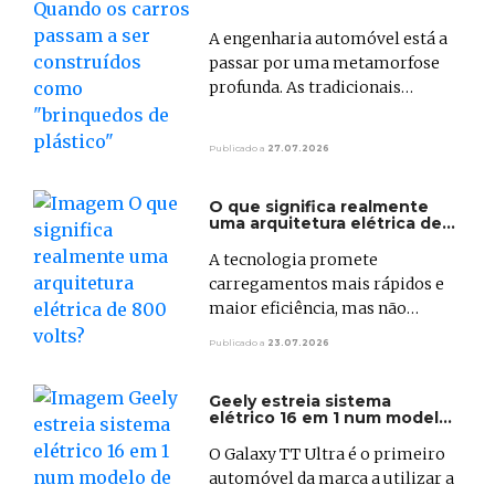
"brinquedos de plástico"
A engenharia automóvel está a
passar por uma metamorfose
profunda. As tradicionais
armações metálicas feitas com
milhares de peças soldadas
Publicado a
27.07.2026
estão a perder espaço para o
gigacasting, uma tecnologia
O que significa realmente
industrial que utiliza moldes
uma arquitetura elétrica de
gigantescos para fabricar
800 volts?
secções inteiras de um veículo
A tecnologia promete
de uma só vez, tal como
carregamentos mais rápidos e
acontece no fabrico de um
maior eficiência, mas não
brinquedo de plástico.
significa automaticamente mais
Publicado a
23.07.2026
autonomia.
Geely estreia sistema
elétrico 16 em 1 num modelo
de produção com 570 cv
O Galaxy TT Ultra é o primeiro
automóvel da marca a utilizar a