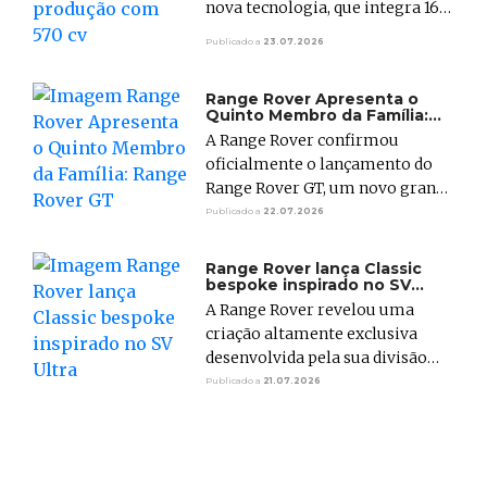
nova tecnologia, que integra 16
componentes do sistema de
Publicado a
23.07.2026
propulsão num único conjunto.
Range Rover Apresenta o
Quinto Membro da Família:
Range Rover GT
A Range Rover confirmou
oficialmente o lançamento do
Range Rover GT, um novo grand
tourer de luxo que combina
Publicado a
22.07.2026
proporções de coupé, um
habitáculo minimalista focado
Range Rover lança Classic
na tranquilidade e a primeira
bespoke inspirado no SV
Ultra
motorização totalmente
A Range Rover revelou uma
elétrica baseada na nova
criação altamente exclusiva
plataforma EMA.
desenvolvida pela sua divisão
Classic: um modelo Range Rover
Publicado a
21.07.2026
Classic de 1993 integralmente
restaurado e personalizado para
combinar na perfeição com o
novo Range Rover SV Ultra. O