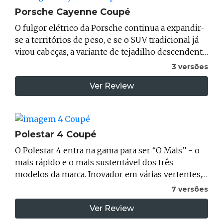
Porsche
Cayenne Coupé
O fulgor elétrico da Porsche continua a expandir-
se a territórios de peso, e se o SUV tradicional já
virou cabeças, a variante de tejadilho descendente
pretende ser a verdadeira joia da coroa estética da
3 versões
marca de Estugarda. O Cayenne Electric Coupé
Ver Review
chega para provar que a aerodinâmica de feição
desportiva e a eletrificação total de alta
performance podem conviver no mesmo
ecossistema, enquanto os motores V8 a
Polestar
4 Coupé
combustão continuam a resistir em paralelo na
gama tradicional. A oferta divide-se entre: o
O Polestar 4 entra na gama para ser “O Mais” - o
equilibrado Base, o musculado S e o demolidor
mais rápido e o mais sustentável dos três
Turbo. Naturalmente, a exclusividade paga-se
modelos da marca. Inovador em várias vertentes,
com juros: os preços de referência para o formato
o Polestar 4 pode ser adquirido na versão Rear
7 versões
Coupé começam nos 111,316€ para a porta de
Motor RWD com 272 cv e 620 km de autonomia
entrada da gama.
Ver Review
(WLTP) ou na versão Dual Motor AWD com 544 cv
e uma autonomia de 590 km (WLTP). A gama