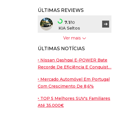
ÚLTIMAS REVIEWS
7.1
/10
KIA Seltos
Ver mais
7.5
/10
ÚLTIMAS NOTÍCIAS
BYD Dolphin G
‣ Nissan Qashqai E-POWER Bate
9
/10
Recorde De Eficiência E Conquist…
Porsche Cayenne
Coupé
‣ Mercado Automóvel Em Portugal
Com Crescimento De 8,6%
7.6
/10
Nissan Leaf
‣ TOP 5 Melhores SUV's Familiares
Até 35.000€
7.6
/10
Peugeot E-2008