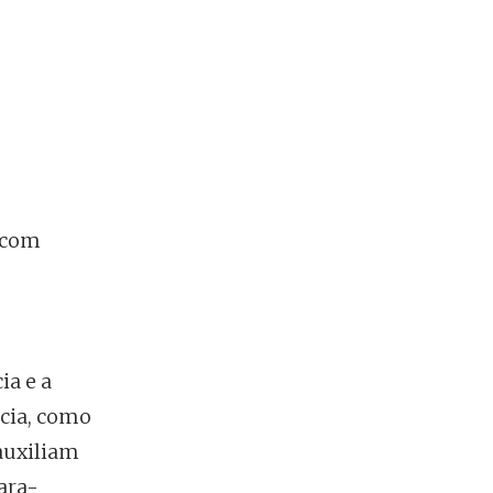
s com
ia e a
ncia, como
 auxiliam
ara-