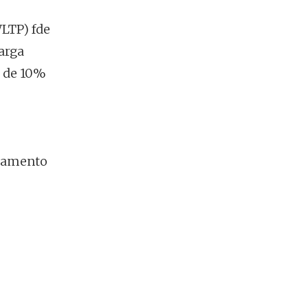
WLTP) fde
arga
a de 10%
nçamento