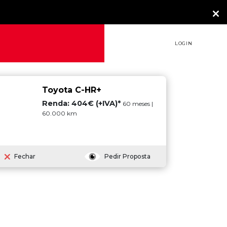
LOGIN
Toyota C-HR+
Renda: 404€ (+IVA)*
60 meses |
60.000 km
Fechar
Pedir Proposta
a o dia 2