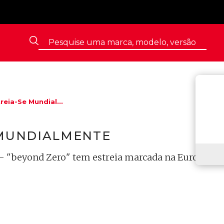
eia-Se Mundial...
 MUNDIALMENTE
- "beyond Zero" tem estreia marcada na Europa par