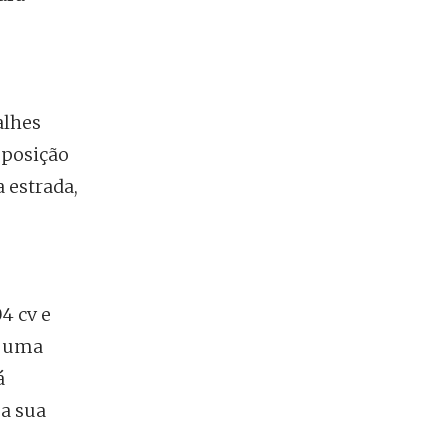
alhes
 posição
 estrada,
4 cv e
o uma
á
 a sua