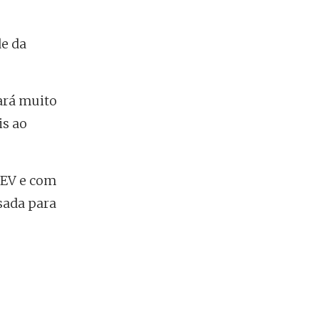
e da
cará muito
is ao
BEV e com
sada para