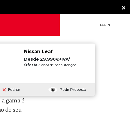
LOGIN
Nissan Leaf
Desde 29.990€+IVA*
Oferta
3 anos de manutenção
Fechar
Pedir Proposta
o evoluiu
 a gama é
ão do seu