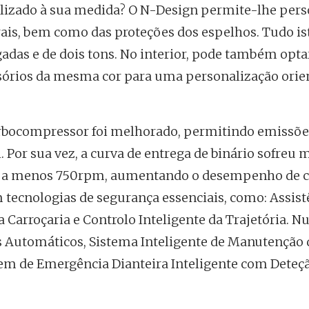
alizado à sua medida? O N-Design permite-lhe pers
erais, bem como das proteções dos espelhos. Tudo is
adas e de dois tons. No interior, pode também opta
sórios da mesma cor para uma personalização orie
 turbocompressor foi melhorado, permitindo emissõ
 Por sua vez, a curva de entrega de binário sofreu 
s a menos 750rpm, aumentando o desempenho de 
m tecnologias de segurança essenciais, como: Assist
 Carroçaria e Controlo Inteligente da Trajetória. 
s Automáticos, Sistema Inteligente de Manutenção d
agem de Emergência Dianteira Inteligente com Deteç