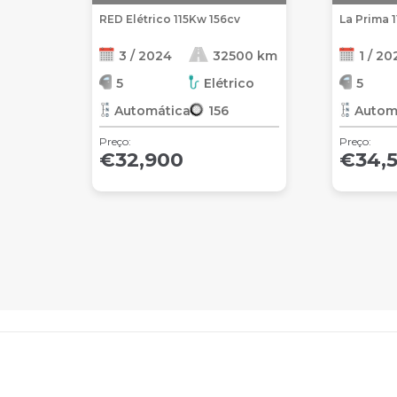
RED Elétrico 115Kw 156cv
La Prima 
3 / 2024
32500 km
1 / 20
5
Elétrico
5
Automática
156
Autom
Preço:
Preço:
€32,900
€34,