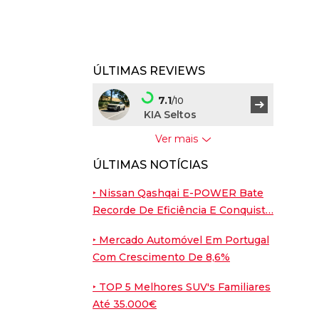
ÚLTIMAS REVIEWS
7.1
/10
KIA Seltos
Ver mais
7.5
/10
ÚLTIMAS NOTÍCIAS
BYD Dolphin G
‣ Nissan Qashqai E-POWER Bate
9
/10
Recorde De Eficiência E Conquist…
Porsche Cayenne
Coupé
‣ Mercado Automóvel Em Portugal
Com Crescimento De 8,6%
7.6
/10
Nissan Leaf
‣ TOP 5 Melhores SUV's Familiares
Até 35.000€
7.6
/10