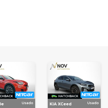
CHBACK
HATCHBACK
Usado
Usado
0e
KIA XCeed