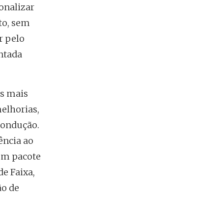
onalizar
to, sem
r pelo
ntada
es mais
melhorias,
condução.
ência ao
Num pacote
e Faixa,
ão de