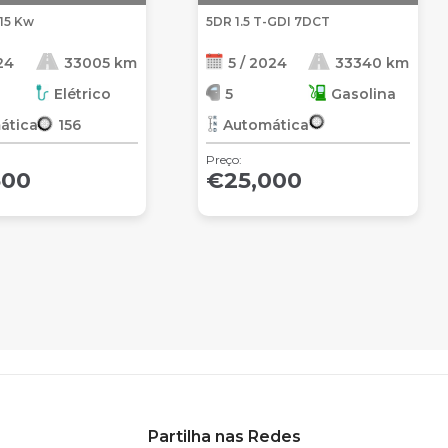
115 Kw
5DR 1.5 T-GDI 7DCT
24
33005 km
5 / 2024
33340 km
Elétrico
5
Gasolina
ática
156
Automática
Preço:
500
€25,000
Partilha nas Redes