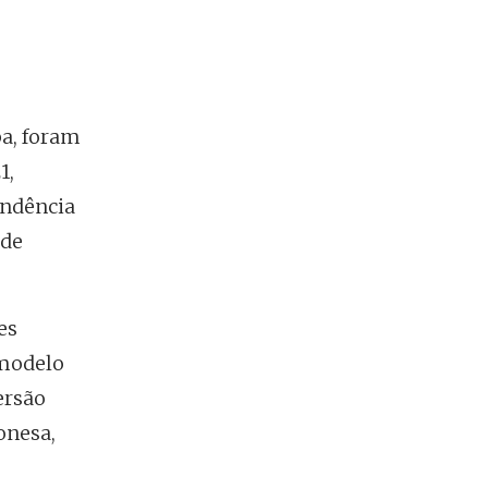
Peugeot E-2008
a, foram
1,
ondência
 de
es
 modelo
ersão
onesa,