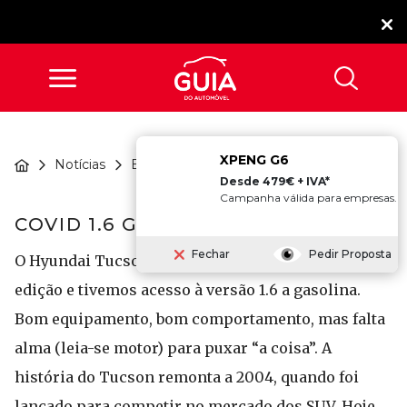
XPENG G6
Notícias
Ensaios
COVID 1.6 GDi...
Desde 479€ + IVA*
Campanha válida para empresas.
COVID 1.6 GDI
Fechar
Pedir Proposta
O Hyundai Tucson foi apresentado na sua enésima
edição e tivemos acesso à versão 1.6 a gasolina.
Bom equipamento, bom comportamento, mas falta
alma (leia-se motor) para puxar “a coisa”. A
história do Tucson remonta a 2004, quando foi
lançado para competir no mercado dos SUV. Hoje,