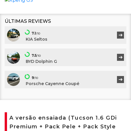
ÚLTIMAS REVIEWS
7.1
/10
KIA Seltos
7.5
/10
BYD Dolphin G
9
/10
Porsche Cayenne Coupé
A versão ensaiada (Tucson 1.6 GDi
Premium + Pack Pele + Pack Style