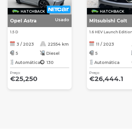
HATCHBACK
HATCHBACK
Usado
Opel Astra
Mitsubishi Colt
1.5 D
1.6 HEV Launch Editio
3 / 2023
22554 km
11 / 2023
5
Diesel
5
Automática
130
Automática
Preço:
Preço:
€25,250
€26,444.1