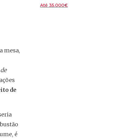
Até 35.000€
7.6
/10
Peugeot E-2008
 a mesa,
,
 de
tações
ito de
seria
mbustão
lume, é