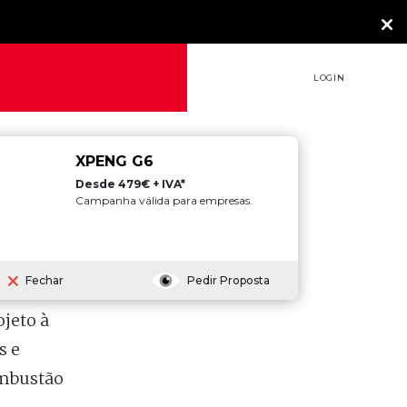
LOGIN
XPENG G6
Desde 479€ + IVA*
Campanha válida para empresas.
E
Fechar
Pedir Proposta
jeto à
s e
ombustão