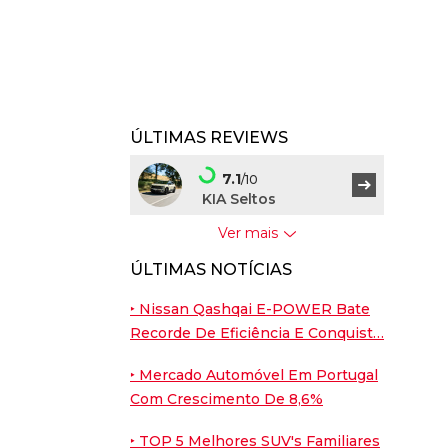
ÚLTIMAS REVIEWS
7.1
/10
KIA Seltos
Ver mais
7.5
/10
ÚLTIMAS NOTÍCIAS
BYD Dolphin G
‣ Nissan Qashqai E-POWER Bate
9
/10
Recorde De Eficiência E Conquist…
Porsche Cayenne
Coupé
‣ Mercado Automóvel Em Portugal
Com Crescimento De 8,6%
7.6
/10
Nissan Leaf
‣ TOP 5 Melhores SUV's Familiares