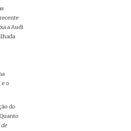
as
 recente
xa a Audi
ilhada
na
7
e o
ção do
 Quanto
 de