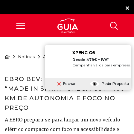
XPENG G6
EBRO BEV: O Novo
Notícias
Atualidade
Elétrico “Mad...
Desde 479€ + IVA*
Campanha válida para empresas.
EBRO BEV: O NOVO ELÉTRICO
Fechar
Pedir Proposta
“MADE IN SPAIN” CHEGA COM 400
KM DE AUTONOMIA E FOCO NO
PREÇO
A EBRO prepara-se para lançar um novo veículo
elétrico compacto com foco na acessibilidade e