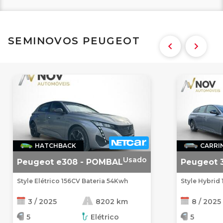
SEMINOVOS PEUGEOT
HATCHBACK
CARRI
Usado
Peugeot e308 - POMBAL
Peugeot 
Style Elétrico 156CV Bateria 54Kwh
Style Hybrid
3 / 2025
8202 km
8 / 2025
5
Elétrico
5