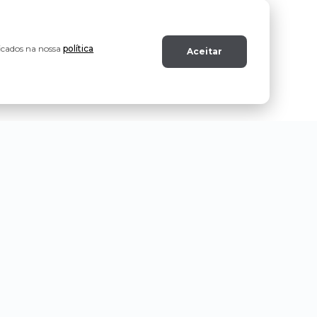
ficados na nossa
política
Aceitar