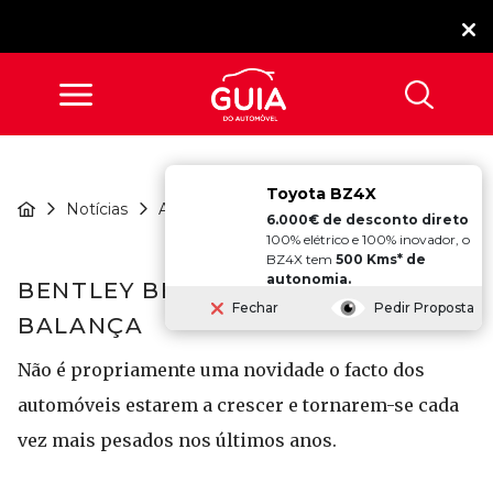
Toyota BZ4X
Bentley Bentayga No
Notícias
Atualidade
Limite Da ...
6.000€ de desconto direto
100% elétrico e 100% inovador, o
BZ4X tem
500 Kms* de
autonomia.
BENTLEY BENTAYGA NO LIMITE DA
Fechar
Pedir Proposta
BALANÇA
Não é propriamente uma novidade o facto dos
automóveis estarem a crescer e tornarem-se cada
vez mais pesados nos últimos anos.