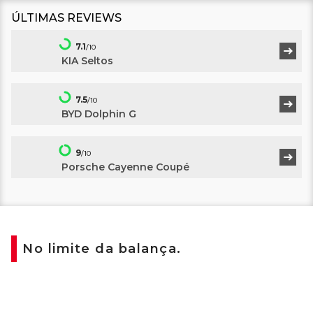
ÚLTIMAS REVIEWS
7.1
/10
KIA Seltos
7.5
/10
BYD Dolphin G
9
/10
Porsche Cayenne Coupé
No limite da balança.