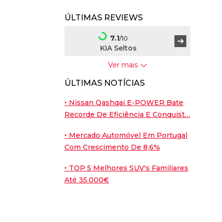
ÚLTIMAS REVIEWS
7.1
/10
KIA Seltos
Ver mais
7.5
/10
ÚLTIMAS NOTÍCIAS
BYD Dolphin G
‣ Nissan Qashqai E-POWER Bate
9
/10
Recorde De Eficiência E Conquist…
Porsche Cayenne
Coupé
‣ Mercado Automóvel Em Portugal
Com Crescimento De 8,6%
7.6
/10
Nissan Leaf
‣ TOP 5 Melhores SUV's Familiares
Até 35.000€
7.6
/10
Peugeot E-2008