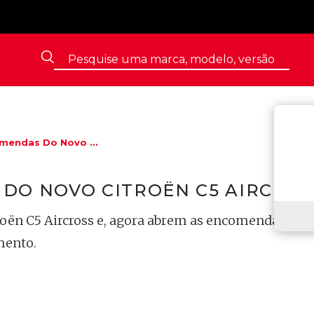
mendas Do Novo ...
DO NOVO CITROËN C5 AIRCROS
oën C5 Aircross e, agora abrem as encomendas para
mento.