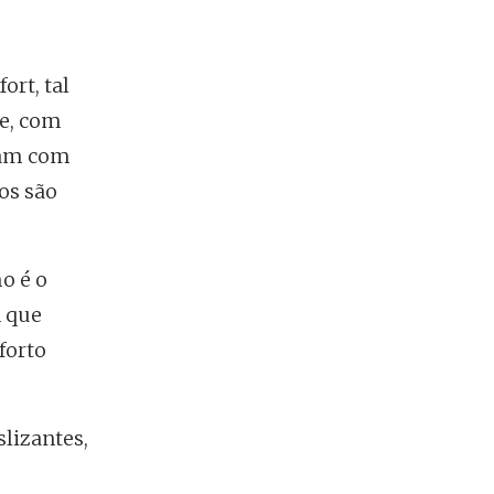
rt, tal
de, com
tam com
os são
o é o
n que
forto
slizantes,