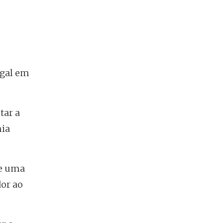
ugal em
tar a
mia
ce uma
dor ao