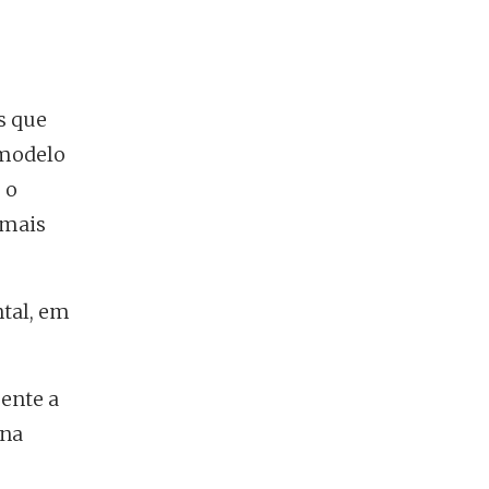
s que
 modelo
 o
 mais
ntal, em
mente a
ona