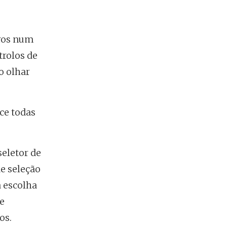
iros num
trolos de
o olhar
ce todas
eletor de
e seleção
a escolha
e
os.