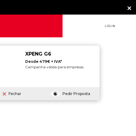
LOGIN
XPENG G6
Desde 479€ + IVA*
Campanha válida para empresas.
S
Fechar
Pedir Proposta
 este que