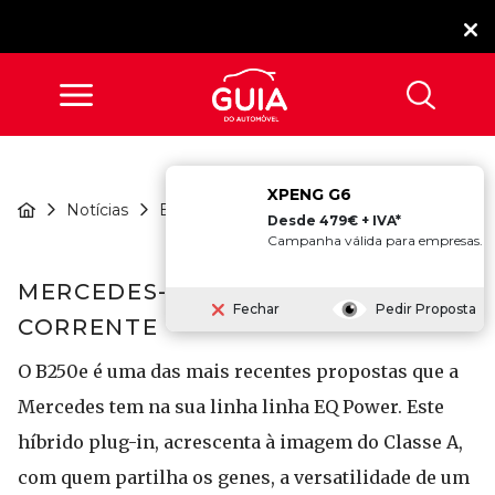
XPENG G6
Mercedes-Benz B250e:
Notícias
Ensaios
Seguir A ...
Desde 479€ + IVA*
Campanha válida para empresas.
MERCEDES-BENZ B250E: SEGUIR A
Fechar
Pedir Proposta
CORRENTE
O B250e é uma das mais recentes propostas que a
Mercedes tem na sua linha linha EQ Power. Este
híbrido plug-in, acrescenta à imagem do Classe A,
com quem partilha os genes, a versatilidade de um