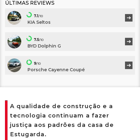
ÚLTIMAS REVIEWS
7.1
/10
KIA Seltos
7.5
/10
BYD Dolphin G
9
/10
Porsche Cayenne Coupé
A qualidade de construção e a
tecnologia continuam a fazer
justiça aos padrões da casa de
Estugarda.