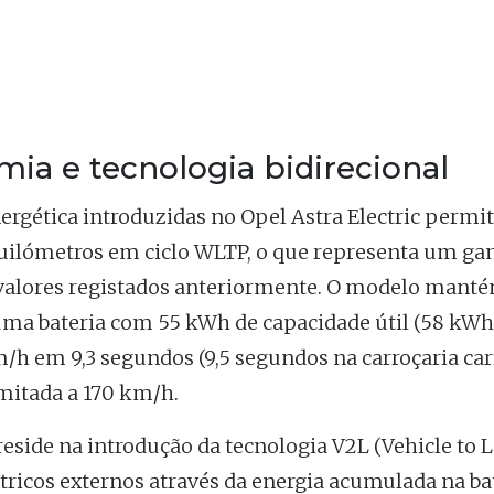
mia e tecnologia bidirecional
ergética introduzidas no Opel Astra Electric permi
uilómetros em ciclo WLTP, o que representa um ga
valores registados anteriormente. O modelo manté
uma bateria com 55 kWh de capacidade útil (58 kWh 
/h em 9,3 segundos (9,5 segundos na carroçaria ca
mitada a 170 km/h.
reside na introdução da tecnologia V2L (Vehicle to L
étricos externos através da energia acumulada na ba