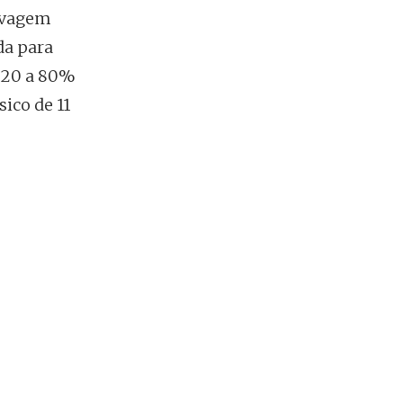
ravagem
da para
e 20 a 80%
ico de 11