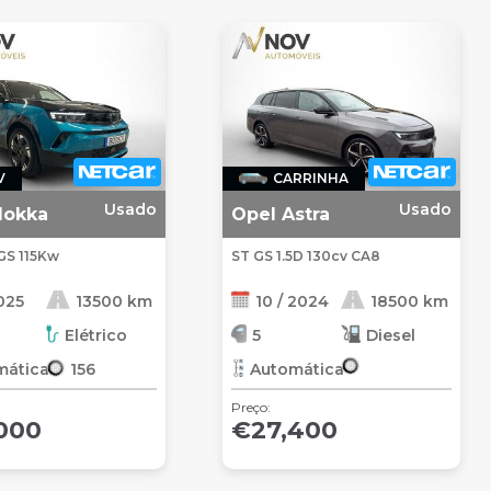
V
CARRINHA
Usado
Usado
Mokka
Opel Astra
 GS 115Kw
ST GS 1.5D 130cv CA8
2025
13500 km
10 / 2024
18500 km
Elétrico
5
Diesel
mática
156
Automática
Preço:
000
€27,400