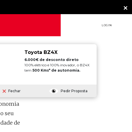
LOGIN
Toyota BZ4X
6.000€ de desconto direto
100% elétrico e 100% inovador, o BZ4X
tem
500 Kms* de autonomia.
Fechar
Pedir Proposta
tonomia
 o seu
idade de