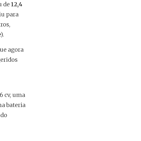
u de
12,4
iu para
ros,
).
que agora
geridos
36 cv, uma
a bateria
 do