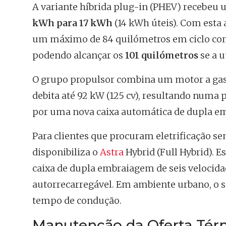
A variante híbrida plug-in (PHEV) recebeu 
kWh para 17 kWh
(14 kWh úteis). Com esta
um máximo de 84 quilómetros em ciclo co
podendo alcançar os
101 quilómetros
se a u
O grupo propulsor combina um motor a gasoli
debita até 92 kW (125 cv), resultando numa 
por uma nova caixa automática de dupla e
Para clientes que procuram eletrificação s
disponibiliza o
Astra
Hybrid (Full Hybrid). E
caixa de dupla embraiagem de seis velocida
autorrecarregável. Em ambiente urbano, o 
tempo de condução.
Manutenção da Oferta Térm