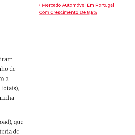
‣ Mercado Automóvel Em Portugal
7.6
/10
Com Crescimento De 8,6%
Peugeot E-2008
tiram
nho de
m a
totais),
rrinha
oad), que
teria do