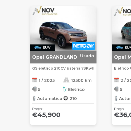
SUV
SU
Usado
Opel GRANDLAND
Opel 
GS elétrico 210CV bateria 73Kwh
Elétrico
1 / 2025
12500 km
2 / 
5
Elétrico
5
Automática
210
Auto
Preço:
Preço:
€45,900
€36,