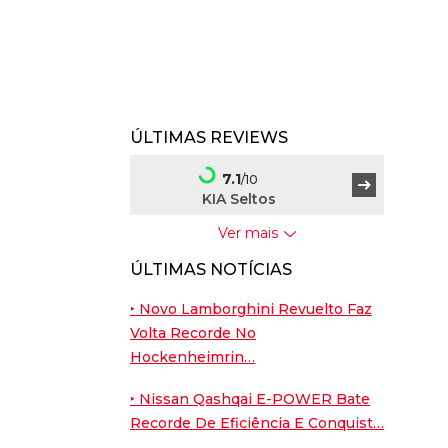
ÚLTIMAS REVIEWS
7.1
/10
KIA Seltos
Ver mais
7.5
/10
ÚLTIMAS NOTÍCIAS
BYD Dolphin G
‣ Novo Lamborghini Revuelto Faz
9
/10
Volta Recorde No
Porsche Cayenne
Hockenheimrin…
Coupé
‣ Nissan Qashqai E-POWER Bate
7.6
/10
Recorde De Eficiência E Conquist…
Nissan Leaf