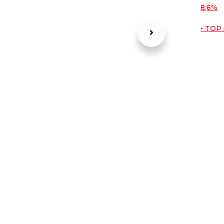
8,6%
‣ TOP 
Masera