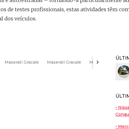
ais e autoestradas – tornando-a particularmente ad
os de testes profissionais, estas atividades têm co
al dos veículos.
ÚLTI
Maserati Gracale
Maserati Gracale
Maserati Grancabri
ÚLTI
‣ Nis
Conqu
‣ Mer