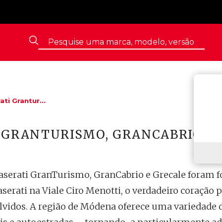
ti Grantur...
 GRANTURISMO, GRANCABRIO E 
erati GranTurismo, GranCabrio e Grecale foram fot
serati na Viale Ciro Menotti, o verdadeiro coração 
vidos. A região de Módena oferece uma variedade d