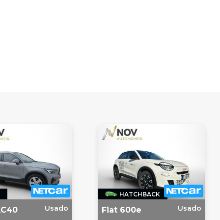
HATCHBACK
Usado
Usado
XC40
Fiat 600e