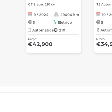
GT Eletric 210 cv
T2 Autom
9 / 2024
29000 km
10 / 
5
Elétrico
5
Automática
210
Autom
Preço:
Preço:
€42,900
€34,