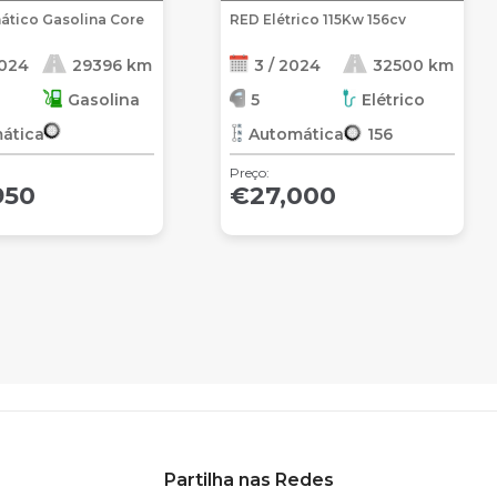
ático Gasolina Core
RED Elétrico 115Kw 156cv
2024
29396 km
3 / 2024
32500 km
Gasolina
5
Elétrico
ática
Automática
156
Preço:
950
€27,000
Partilha nas Redes