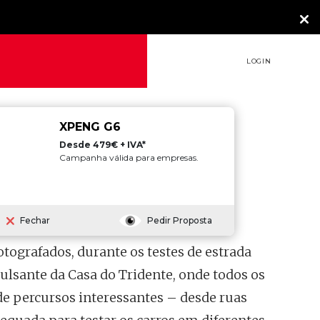
LOGIN
XPENG G6
Desde 479€ + IVA*
Campanha válida para empresas.
GRECALE “APANHADOS”
Fechar
Pedir Proposta
ografados, durante os testes de estrada
pulsante da Casa do Tridente, onde todos os
e percursos interessantes – desde ruas