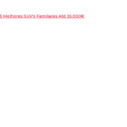
7.6
/10
Nissan Leaf
5 Melhores SUV's Familiares Até 35.000€
7.6
/10
Peugeot E-2008
ti Granturismo