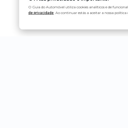
O Guia do Automóvel utiliza cookies analíticos e de funciona
de privacidade
. Ao continuar estás a aceitar a nossa política 
Política de Privacidade
Estatuto Editorial
Contactos
Ligeiros de Passageiros
Abarth
Changan
Aion
Citroën