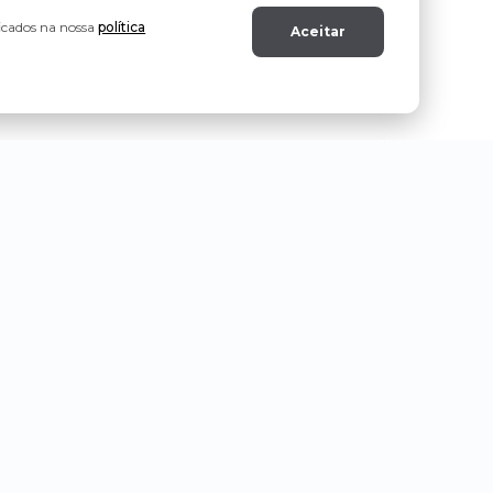
ficados na nossa
política
Aceitar
Polestar
Toyota
Porsche
Volkswagen