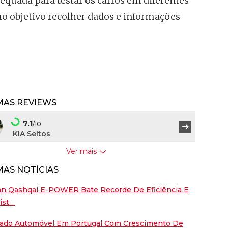
equada para testar os carros em diferentes
mo objetivo recolher dados e informações
MAS REVIEWS
o
Maserati Grancabrio
7.1
/10
KIA Seltos
Ver mais
7.5
/10
MAS NOTÍCIAS
BYD Dolphin G
san Qashqai E-POWER Bate Recorde De Eficiência E
9
/10
ist…
Porsche Cayenne Coupé
cado Automóvel Em Portugal Com Crescimento De