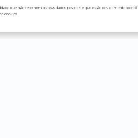
lidade que não recolhem os teus dados pessoais e que estão devidamente identi
de cookies.
Ford
KIA
MG
Forthing
Lamborghini
MINI