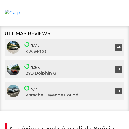
ÚLTIMAS REVIEWS
7.1
/10
KIA Seltos
7.5
/10
BYD Dolphin G
9
/10
Porsche Cayenne Coupé
A próxima ronda é o rali da Suécia,