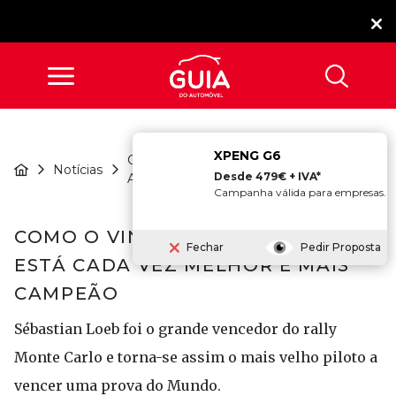
XPENG G6
Competição
Como O Vinho Do
Notícias
Desde 479€ + IVA*
Automóvel
Porto, Loeb Es...
Campanha válida para empresas.
COMO O VINHO DO PORTO, LOEB
Fechar
Pedir Proposta
ESTÁ CADA VEZ MELHOR E MAIS
CAMPEÃO
Sébastian Loeb foi o grande vencedor do rally
Monte Carlo e torna-se assim o mais velho piloto a
vencer uma prova do Mundo.