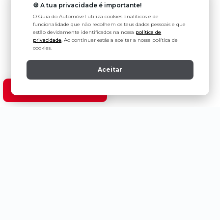
🍪 A tua privacidade é importante!
O Guia do Automóvel utiliza cookies analíticos e de
funcionalidade que não recolhem os teus dados pessoais e que
estão devidamente identificados na nossa
política de
privacidade
. Ao continuar estás a aceitar a nossa política de
cookies.
Aceitar
Ver modelos Ford
Política de Privacidade
Estatuto Editorial
Contactos
Ligeiros de Passageiros
Abarth
Changan
Ford
KIA
Aion
Citroën
Forthing
Lamborg