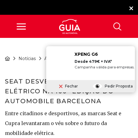
XPENG G6
Seat Desvenda
Notícias
Apresentações
Futuro Elétrico ...
Desde 479€ + IVA*
Campanha válida para empresas.
SEAT DESVENDA FUTURO
Fechar
Pedir Proposta
ELÉTRICO NA 100ª EDIÇÃO DO
AUTOMOBILE BARCELONA
Entre citadinos e desportivos, as marcas Seat e
Cupra levantaram o véu sobre o futuro da
mobilidade elétrica.