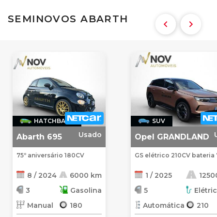
SEMINOVOS ABARTH
HATCHBACK
SUV
Usado
Abarth 695
Opel GRANDLAND
75º aniversário 180CV
GS elétrico 210CV bateri
8 / 2024
6000 km
1 / 2025
1250
3
Gasolina
5
Elétri
Manual
180
Automática
210