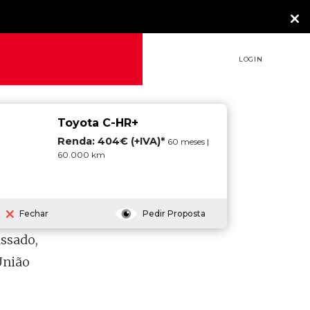
LOGIN
Toyota C-HR+
Renda: 404€ (+IVA)*
60 meses |
60.000 km
Fechar
Pedir Proposta
 as
ssado,
União