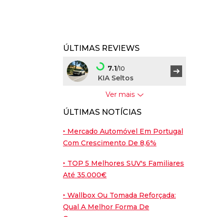
ÚLTIMAS REVIEWS
7.1
/10
KIA Seltos
Ver mais
7.5
/10
ÚLTIMAS NOTÍCIAS
BYD Dolphin G
‣ Mercado Automóvel Em Portugal
9
/10
Com Crescimento De 8,6%
Porsche Cayenne
Coupé
‣ TOP 5 Melhores SUV's Familiares
Até 35.000€
7.6
/10
Nissan Leaf
‣ Wallbox Ou Tomada Reforçada:
Qual A Melhor Forma De
7.6
/10