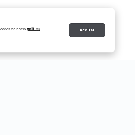
ficados na nossa
política
Aceitar