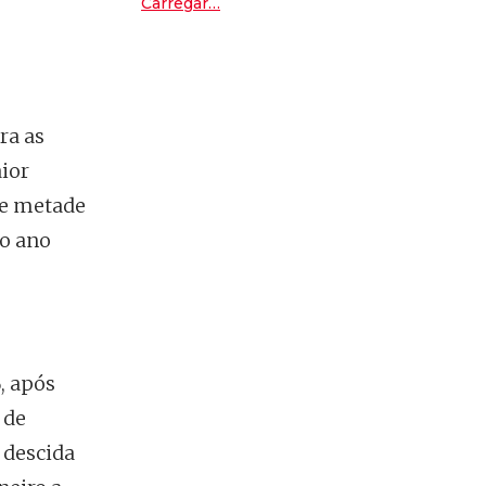
Carregar…
Peugeot E-2008
ra as
ior
de metade
do ano
, após
 de
 descida