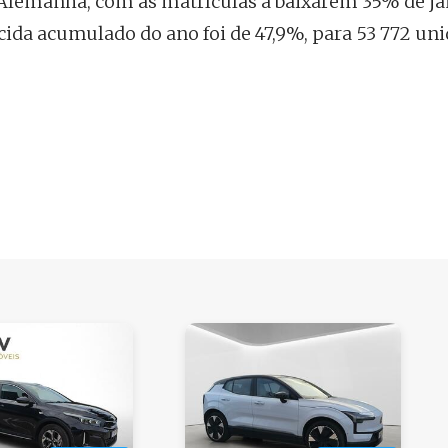
lemanha, com as matrículas a baixarem 35% de ja
ida acumulado do ano foi de 47,9%, para 53 772 uni