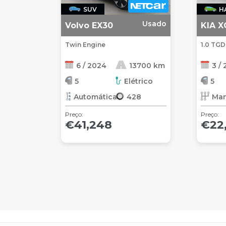
SUV
H
Usado
Volvo EX30
KIA 
Twin Engine
1.0 TGD
6 / 2024
13700 km
3 /
5
Elétrico
5
Automática
428
Man
Preço:
Preço:
€41,248
€22