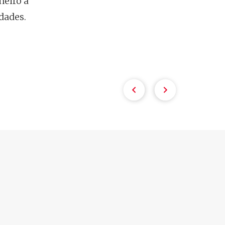
neiro a
dades.