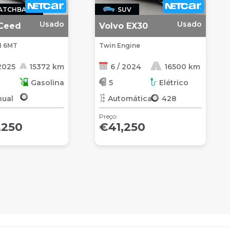
ATCHBACK
SUV
Usado
Usado
XCeed
Volvo EX30
I 6MT
Twin Engine
 2025
15372 km
6 / 2024
16500 km
Gasolina
5
Elétrico
ual
Automática
428
Preço:
,250
€41,250