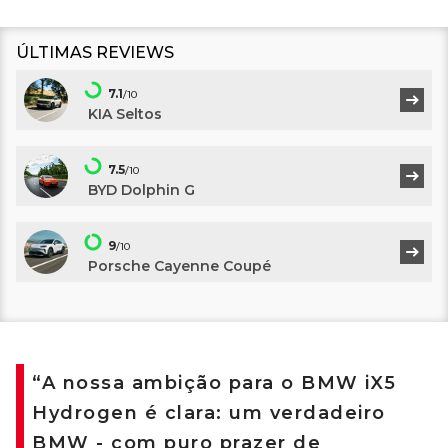
ÚLTIMAS REVIEWS
7.1
/10
KIA Seltos
7.5
/10
BYD Dolphin G
9
/10
Porsche Cayenne Coupé
“A nossa ambição para o BMW iX5
Hydrogen é clara: um verdadeiro
BMW - com puro prazer de