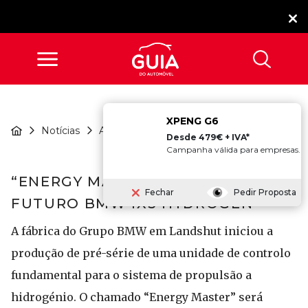
XPENG G6
“Energy Master”: O
Notícias
Atualidade
Cérebro Do ...
Desde 479€ + IVA*
Campanha válida para empresas.
“ENERGY MASTER”: O CÉREBRO DO
Fechar
Pedir Proposta
FUTURO BMW IX5 HYDROGEN
A fábrica do Grupo BMW em Landshut iniciou a
produção de pré-série de uma unidade de controlo
fundamental para o sistema de propulsão a
hidrogénio. O chamado “Energy Master” será