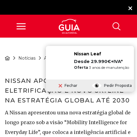
Nissan Leaf
Nissan Aposta Em IA,
Notícias
Atualidade
Eletrific...
Desde 29.990€+IVA*
Oferta
3 anos de manutenção
NISSAN APOSTA EM IA,
Fechar
Pedir Proposta
ELETRIFICAÇÃO E NOVO SKYLINE
NA ESTRATÉGIA GLOBAL ATÉ 2030
A Nissan apresentou uma nova estratégia global de
longo prazo sob a visão “Mobility Intelligence for
Everyday Life”, que coloca a inteligência artificial e