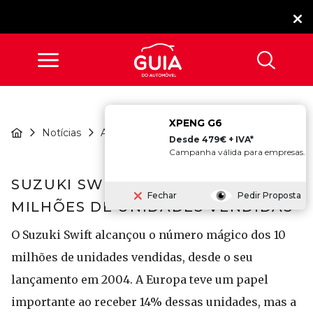
XPENG G6
Suzuki Swift Atinge Os
Notícias
Atualidade
10 Milh...
Desde 479€ + IVA*
Campanha válida para empresas.
SUZUKI SWIFT ATINGE OS 10
Fechar
Pedir Proposta
MILHÕES DE UNIDADES VENDIDAS
O Suzuki Swift alcançou o número mágico dos 10
milhões de unidades vendidas, desde o seu
lançamento em 2004. A Europa teve um papel
importante ao receber 14% dessas unidades, mas a