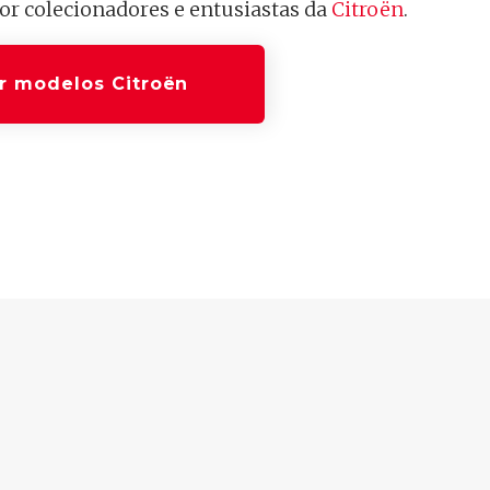
r colecionadores e entusiastas da
Citroën
.
r modelos Citroën