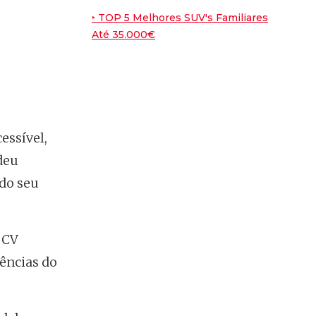
Nissan Leaf
‣ TOP 5 Melhores SUV's Familiares
Até 35.000€
7.6
/10
Peugeot E-2008
essível,
deu
 do seu
 CV
ências do