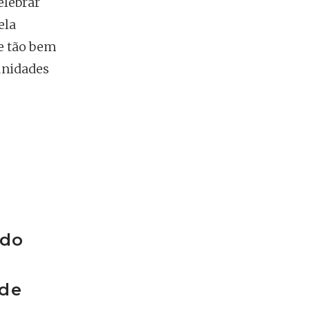
elebrar
ela
se tão bem
unidades
ado
 de