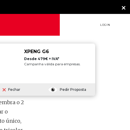
LOGIN
XPENG G6
Desde 479€ + IVA*
Campanha válida para empresas.
ELEÇÃO
Fechar
Pedir Proposta
lembra o 2
r o
to único,