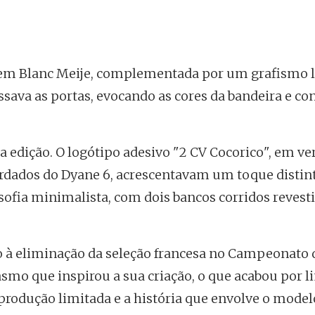
a em Blanc Meije, complementada por um grafismo 
sava as portas, evocando as cores da bandeira e co
a edição. O logótipo adesivo "2 CV Cocorico", em v
erdados do Dyane 6, acrescentavam um toque distin
osofia minimalista, com dois bancos corridos reves
o à eliminação da seleção francesa no Campeonato 
smo que inspirou a sua criação, o que acabou por l
a produção limitada e a história que envolve o model