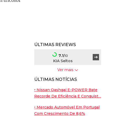
 tricolor
ÚLTIMAS REVIEWS
7.1
/10
KIA Seltos
Ver mais
7.5
/10
ÚLTIMAS NOTÍCIAS
BYD Dolphin G
‣ Nissan Qashqai E-POWER Bate
9
/10
Recorde De Eficiência E Conquist…
Porsche Cayenne
Coupé
‣ Mercado Automóvel Em Portugal
Com Crescimento De 8,6%
7.6
/10