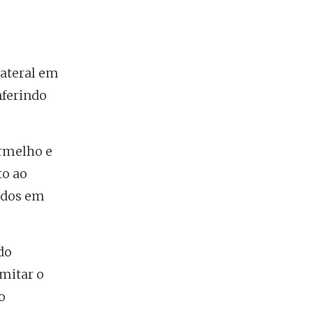
lateral em
nferindo
ermelho e
to ao
tidos em
do
imitar o
o