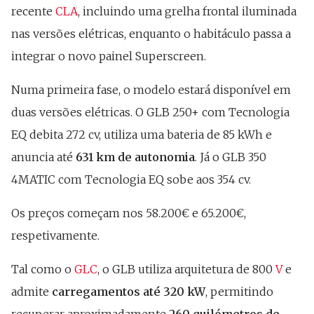
recente
CLA
, incluindo uma grelha frontal iluminada
nas versões elétricas, enquanto o habitáculo passa a
integrar o novo painel Superscreen.
Numa primeira fase, o modelo estará disponível em
duas versões elétricas. O GLB 250+ com Tecnologia
EQ debita 272 cv, utiliza uma bateria de 85 kWh e
anuncia até
631 km de autonomia
. Já o GLB 350
4MATIC com Tecnologia EQ sobe aos 354 cv.
Os preços começam nos 58.200€ e 65.200€,
respetivamente.
Tal como o
GLC
, o GLB utiliza arquitetura de 800
V
e
admite
carregamentos até 320 kW
, permitindo
recuperar aproximadamente
260 quilómetros de