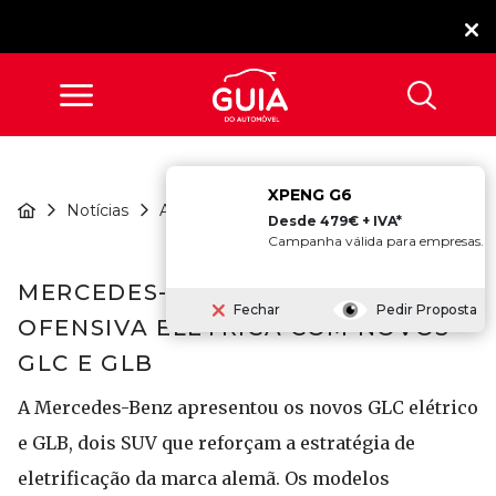
XPENG G6
Mercedes-Benz Reforça
Notícias
Atualidade
Ofensiva...
Desde 479€ + IVA*
Campanha válida para empresas.
MERCEDES-BENZ REFORÇA
Fechar
Pedir Proposta
OFENSIVA ELÉTRICA COM NOVOS
GLC E GLB
A Mercedes-Benz apresentou os novos GLC elétrico
e GLB, dois SUV que reforçam a estratégia de
eletrificação da marca alemã. Os modelos