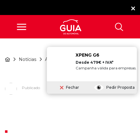
XPENG G6
O Plano Radical Da
Notícias
Atualidade
Fisker Para...
Desde 479€ + IVA*
Campanha válida para empresas.
Fechar
Pedir Proposta
Publicado