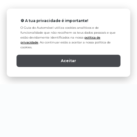
🍪 A tua privacidade é importante!
O Guia do Automóvel utiliza cookies analíticos e de
funcionalidade que não recolhem os teus dados pessoais e que
estão devidamente identificados na nossa
política de
privacidade
. Ao continuar estás a aceitar a nossa política de
cookies.
Aceitar
Política de Privacidade
Estatuto Editorial
Contactos
Ligeiros de Passageiros