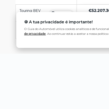
€52,207.3
Touring BEV
Comparar
74.7kWh
Preço detalhad
Premium
🍪 A tua privacidade é importante!
€59,907.3
Touring BEV
O Guia do Automóvel utiliza cookies analíticos e de funciona
Comparar
74.7kWh Lounge
Preço detalhad
de privacidade
. Ao continuar estás a aceitar a nossa política 
AWD
VERSÕES E MOTORIZAÇÕES:
O Toyota Bz4X Touring apresenta-se em 2 versões distin
o Bz4X Touring ideal.
ESTÁS PRONTO PARA COMPRA
Escolhe a versão ideal e faz um pedido de proposta de