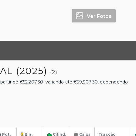
Ver Fotos
L (2025)
(2)
partir de €52,207.30, variando até €59,907.30, dependendo
Pot.
Bin.
Cilind.
Caixa
Tracção