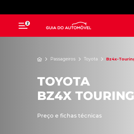
2
Passageiros
Toyota
Bz4x-Tourin
TOYOTA
BZ4X TOURIN
Preço e fichas técnicas