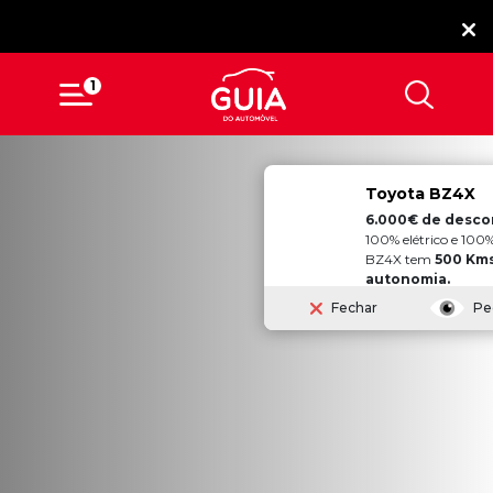
1
Toyota BZ4X
6.000€ de desconto direto
100% elétrico e 100% inovador, o
BZ4X tem
500 Kms* de
autonomia.
Fechar
Pedir Proposta