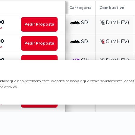
Carroçaria
Combustível
00
SD
D (MHEV)
Pedir Proposta
do
00
SD
G (MHEV)
Pedir Proposta
do
00
SW
D (MHEV)
Pedir Proposta
do
00
SW
G (MHEV)
lidade que não recolhem os teus dados pessoais e que estão devidamente identi
Pedir Proposta
do
de cookies.
00
SD
D (MHEV)
Pedir Proposta
do
00
SW
D (MHEV)
Pedir Proposta
do