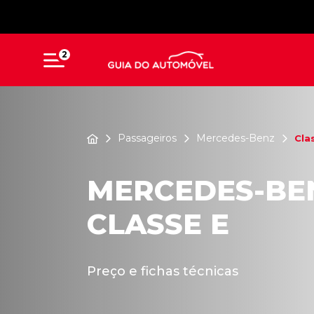
2
Passageiros
Mercedes-Benz
Cla
MERCEDES-BE
CLASSE E
Preço e fichas técnicas