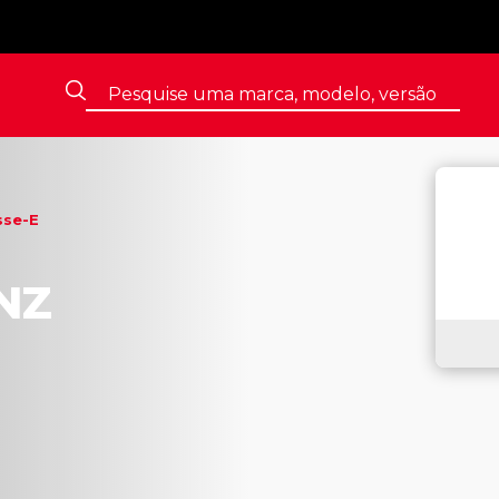
sse-E
NZ