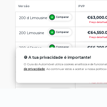
Versão
PVP
€63,000.
Comparar
200 d Limousine
Preço detalha
€64,550.
Comparar
200 Limousine
Preço detalha
€66,200.
Comparar
200 d Station
Preço detalha
🍪 A tua privacidade é importante!
€67,700.
Comparar
200 Station
O Guia do Automóvel utiliza cookies analíticos e de funciona
Preço detalha
de privacidade
. Ao continuar estás a aceitar a nossa política 
€68,750.
Comparar
220 d Limousine
Preço detalha
€71,850.
Comparar
220 d Station
Preço detalha